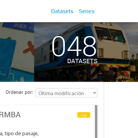
Datasets
Series
048
DATASETS
Ordenar por
n RMBA
csv
a, tipo de pasaje,