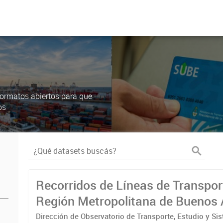
ormatos abiertos para que
os
Recorridos de Líneas de Transpor
Región Metropolitana de Buenos 
(RMBA)
Dirección de Observatorio de Transporte, Estudio y Si