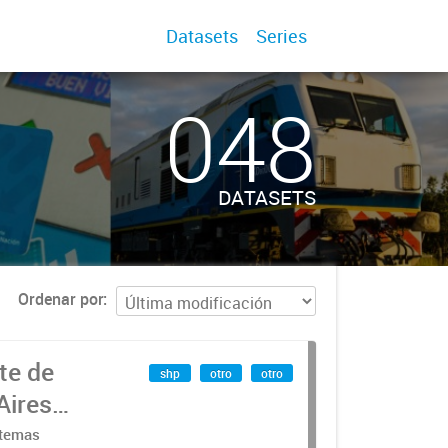
Datasets
Series
048
DATASETS
Ordenar por
te de
shp
otro
otro
Aires
stemas