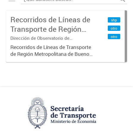
Recorridos de Líneas de
shp
Transporte de Región
otro
Metropolitana de
otro
Dirección de Observatorio de
Transporte, Estudio y Sistemas
Buenos Aires (RMBA)
Recorridos de Líneas de Transporte
de Región Metropolitana de Buenos
Aires (RMBA).-