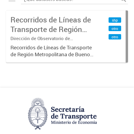
Recorridos de Líneas de
shp
Transporte de Región
otro
Metropolitana de
otro
Dirección de Observatorio de
Transporte, Estudio y Sistemas
Buenos Aires (RMBA)
Recorridos de Líneas de Transporte
de Región Metropolitana de Buenos
Aires (RMBA).-