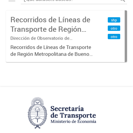
Recorridos de Líneas de
shp
Transporte de Región
otro
Metropolitana de
otro
Dirección de Observatorio de
Transporte, Estudio y Sistemas
Buenos Aires (RMBA)
Recorridos de Líneas de Transporte
de Región Metropolitana de Buenos
Aires (RMBA).-