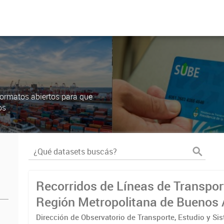
ormatos abiertos para que
os
Recorridos de Líneas de Transpor
Región Metropolitana de Buenos 
(RMBA)
Dirección de Observatorio de Transporte, Estudio y Si