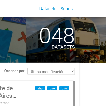
Datasets
Series
048
DATASETS
Ordenar por
te de
shp
otro
otro
Aires
stemas