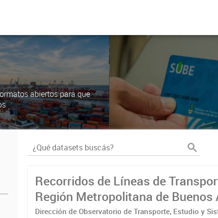
ormatos abiertos para que
os
Recorridos de Líneas de Transpor
Región Metropolitana de Buenos 
(RMBA)
Dirección de Observatorio de Transporte, Estudio y Si