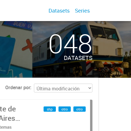
Datasets
Series
048
DATASETS
Ordenar por
te de
shp
otro
otro
Aires
stemas