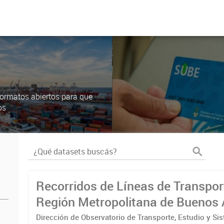
ormatos abiertos para que
os
Recorridos de Líneas de Transpor
Región Metropolitana de Buenos 
(RMBA)
Dirección de Observatorio de Transporte, Estudio y Si