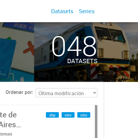
Datasets
Series
048
DATASETS
Ordenar por
te de
shp
otro
otro
Aires
stemas