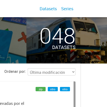
Datasets
Series
048
DATASETS
Ordenar por
zip
otro
otro
levadas por el