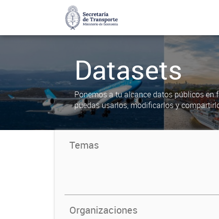
Datasets
Ponemos a tu alcance datos públicos en f
puedas usarlos, modificarlos y compartirl
Temas
Organizaciones