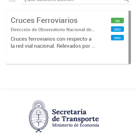
Cruces Ferroviarios
zip
Dirección de Observatorio Nacional de
otro
Transporte
otro
Cruces ferroviarios con respecto a
la red vial nacional. Relevados por la
Dirección Nacional de Vialidad. Año
2016.