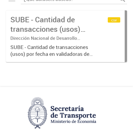
SUBE - Cantidad de
csv
transacciones (usos)
por fecha
Dirección Nacional de Desarrollo
Tecnológico - Ministerio de Transporte.
SUBE - Cantidad de transacciones
(usos) por fecha en validadoras de
la red SUBE.