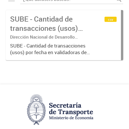
SUBE - Cantidad de
csv
transacciones (usos)
por fecha
Dirección Nacional de Desarrollo
Tecnológico - Ministerio de Transporte.
SUBE - Cantidad de transacciones
(usos) por fecha en validadoras de
la red SUBE.