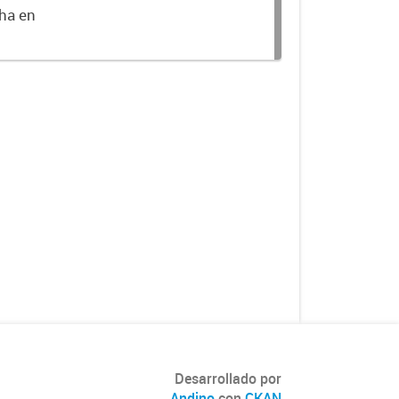
cha en
Desarrollado por
Andino
con
CKAN