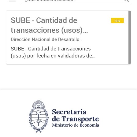
SUBE - Cantidad de
csv
transacciones (usos)
por fecha
Dirección Nacional de Desarrollo
Tecnológico - Ministerio de Transporte.
SUBE - Cantidad de transacciones
(usos) por fecha en validadoras de
la red SUBE.