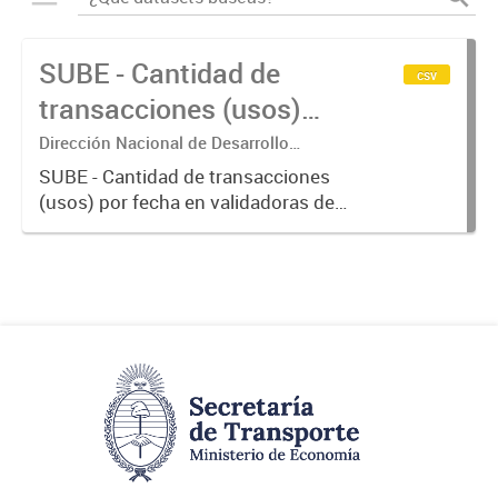
SUBE - Cantidad de
csv
transacciones (usos)
por fecha
Dirección Nacional de Desarrollo
Tecnológico - Ministerio de Transporte.
SUBE - Cantidad de transacciones
(usos) por fecha en validadoras de
la red SUBE.