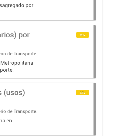
desagregado por
rios) por
csv
rio de Transporte.
a Metropolitana
porte.
s (usos)
csv
rio de Transporte.
cha en