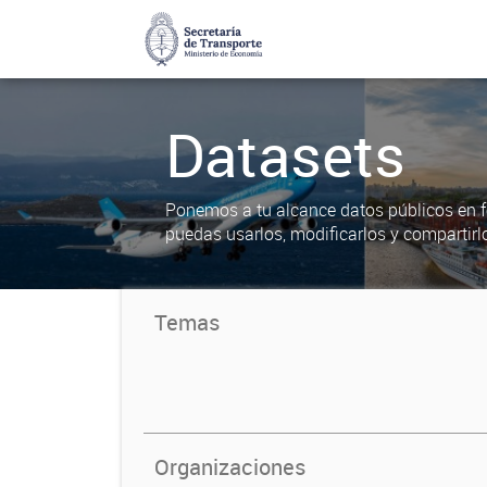
Datasets
Ponemos a tu alcance datos públicos en f
puedas usarlos, modificarlos y compartirl
Temas
Organizaciones