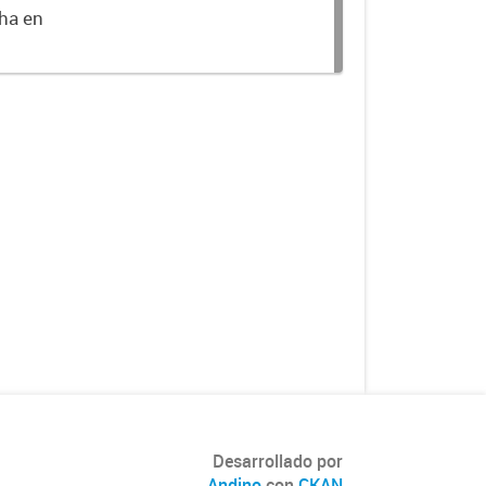
cha en
Desarrollado por
Andino
con
CKAN