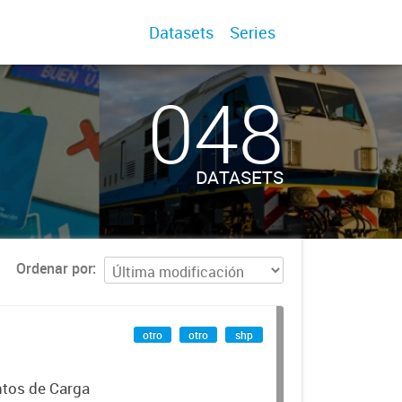
Datasets
Series
048
DATASETS
Ordenar por
otro
otro
shp
ntos de Carga