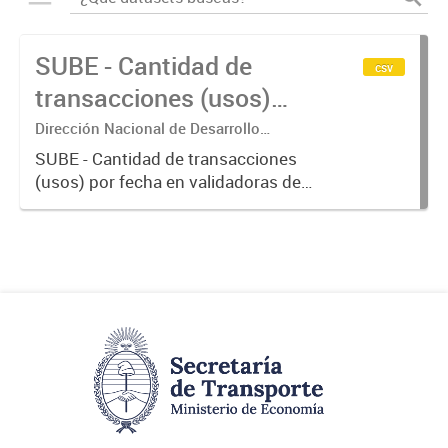
SUBE - Cantidad de
csv
transacciones (usos)
por fecha
Dirección Nacional de Desarrollo
Tecnológico - Ministerio de Transporte.
SUBE - Cantidad de transacciones
(usos) por fecha en validadoras de
la red SUBE.