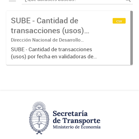
SUBE - Cantidad de
csv
transacciones (usos)
por fecha
Dirección Nacional de Desarrollo
Tecnológico - Ministerio de Transporte.
SUBE - Cantidad de transacciones
(usos) por fecha en validadoras de
la red SUBE.