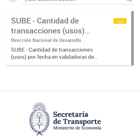
SUBE - Cantidad de
csv
transacciones (usos)
por fecha
Dirección Nacional de Desarrollo
Tecnológico - Ministerio de Transporte.
SUBE - Cantidad de transacciones
(usos) por fecha en validadoras de
la red SUBE.