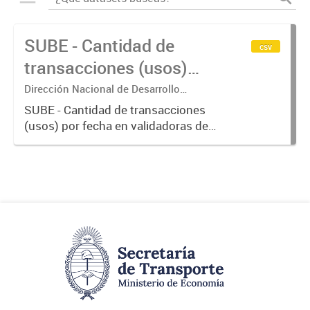
SUBE - Cantidad de
csv
transacciones (usos)
por fecha
Dirección Nacional de Desarrollo
Tecnológico - Ministerio de Transporte.
SUBE - Cantidad de transacciones
(usos) por fecha en validadoras de
la red SUBE.