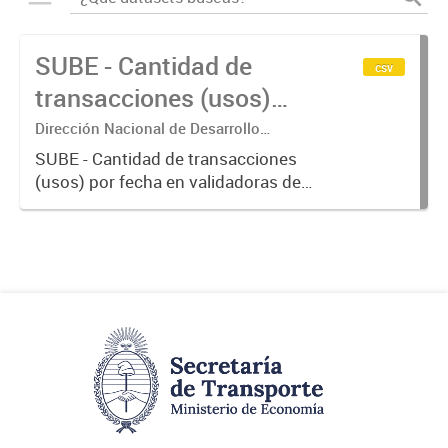
SUBE - Cantidad de
csv
transacciones (usos)
por fecha
Dirección Nacional de Desarrollo
Tecnológico - Ministerio de Transporte.
SUBE - Cantidad de transacciones
(usos) por fecha en validadoras de
la red SUBE.