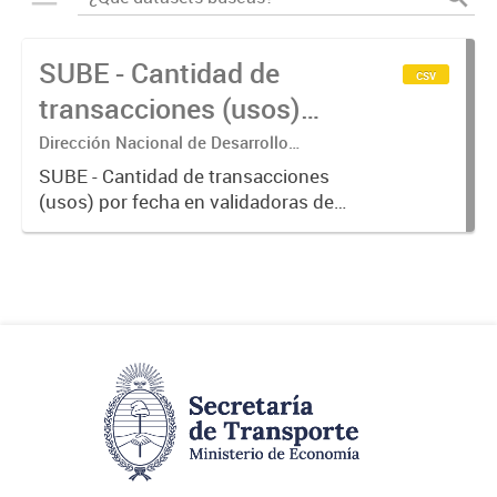
SUBE - Cantidad de
csv
transacciones (usos)
por fecha
Dirección Nacional de Desarrollo
Tecnológico - Ministerio de Transporte.
SUBE - Cantidad de transacciones
(usos) por fecha en validadoras de
la red SUBE.