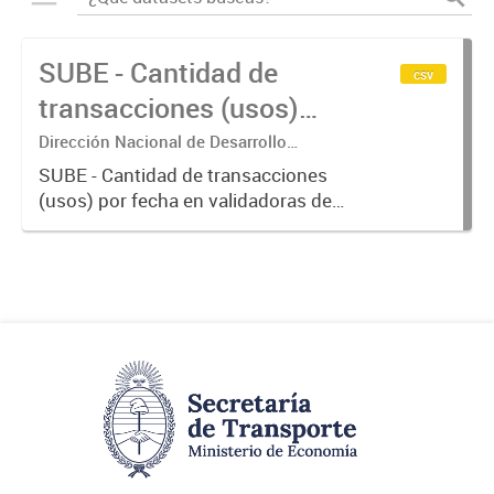
SUBE - Cantidad de
csv
transacciones (usos)
por fecha
Dirección Nacional de Desarrollo
Tecnológico - Ministerio de Transporte.
SUBE - Cantidad de transacciones
(usos) por fecha en validadoras de
la red SUBE.