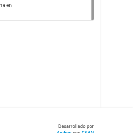
cha en
Desarrollado por
Andino
con
CKAN