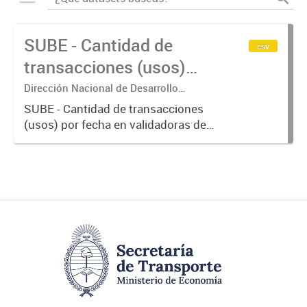
SUBE - Cantidad de
csv
transacciones (usos)
por fecha
Dirección Nacional de Desarrollo
Tecnológico - Ministerio de Transporte.
SUBE - Cantidad de transacciones
(usos) por fecha en validadoras de
la red SUBE.