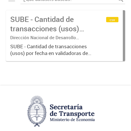
SUBE - Cantidad de
csv
transacciones (usos)
por fecha
Dirección Nacional de Desarrollo
Tecnológico - Ministerio de Transporte.
SUBE - Cantidad de transacciones
(usos) por fecha en validadoras de
la red SUBE.