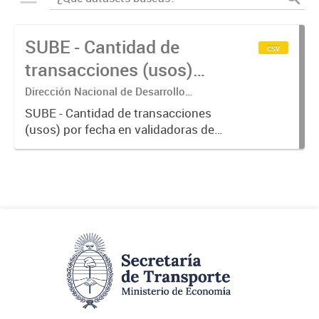
SUBE - Cantidad de
csv
transacciones (usos)
por fecha
Dirección Nacional de Desarrollo
Tecnológico - Ministerio de Transporte.
SUBE - Cantidad de transacciones
(usos) por fecha en validadoras de
la red SUBE.