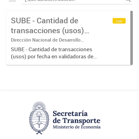
SUBE - Cantidad de
csv
transacciones (usos)
por fecha
Dirección Nacional de Desarrollo
Tecnológico - Ministerio de Transporte.
SUBE - Cantidad de transacciones
(usos) por fecha en validadoras de
la red SUBE.