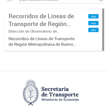
Recorridos de Líneas de
shp
Transporte de Región
otro
Metropolitana de
otro
Dirección de Observatorio de
Transporte, Estudio y Sistemas
Buenos Aires (RMBA)
Recorridos de Líneas de Transporte
de Región Metropolitana de Buenos
Aires (RMBA).-