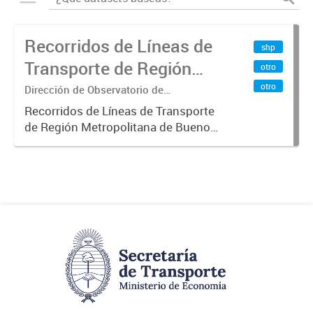
Recorridos de Líneas de
shp
Transporte de Región
otro
Metropolitana de
otro
Dirección de Observatorio de
Transporte, Estudio y Sistemas
Buenos Aires (RMBA)
Recorridos de Líneas de Transporte
de Región Metropolitana de Buenos
Aires (RMBA).-