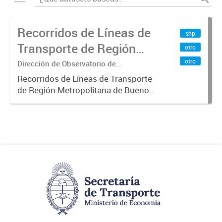
Recorridos de Líneas de
shp
Transporte de Región
otro
Metropolitana de
otro
Dirección de Observatorio de
Transporte, Estudio y Sistemas
Buenos Aires (RMBA)
Recorridos de Líneas de Transporte
de Región Metropolitana de Buenos
Aires (RMBA).-