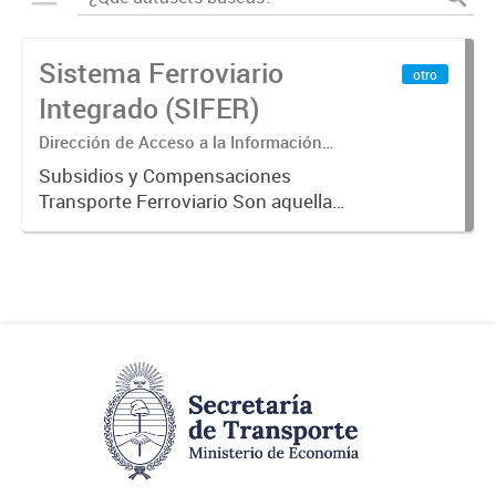
Sistema Ferroviario
otro
Integrado (SIFER)
Dirección de Acceso a la Información
Pública y Transparencia
Subsidios y Compensaciones
Transporte Ferroviario Son aquellas
transferencias realizadas por la
Adm. Pública a empresas o
consumidores, para permitir que
determinados servicios sean
provistos...