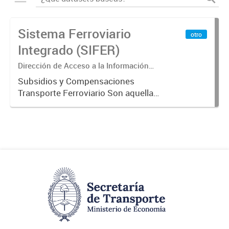
Sistema Ferroviario
otro
Integrado (SIFER)
Dirección de Acceso a la Información
Pública y Transparencia
Subsidios y Compensaciones
Transporte Ferroviario Son aquellas
transferencias realizadas por la
Adm. Pública a empresas o
consumidores, para permitir que
determinados servicios sean
provistos...