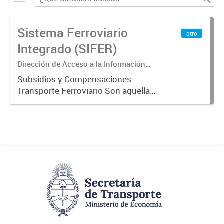
Sistema Ferroviario
otro
Integrado (SIFER)
Dirección de Acceso a la Información
Pública y Transparencia
Subsidios y Compensaciones
Transporte Ferroviario Son aquellas
transferencias realizadas por la
Adm. Pública a empresas o
consumidores, para permitir que
determinados servicios sean
provistos...