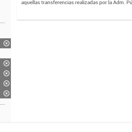
aquellas transferencias realizadas por la Adm. Pú
empresas o consumidores, para permitir que de
servicios sean provistos...