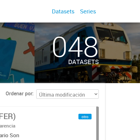
Datasets
Series
048
DATASETS
Ordenar por
IFER)
otro
arencia
ario Son