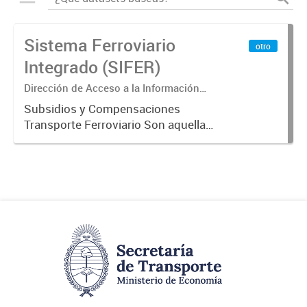
Sistema Ferroviario
otro
Integrado (SIFER)
Dirección de Acceso a la Información
Pública y Transparencia
Subsidios y Compensaciones
Transporte Ferroviario Son aquellas
transferencias realizadas por la
Adm. Pública a empresas o
consumidores, para permitir que
determinados servicios sean
provistos...