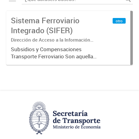
Sistema Ferroviario
otro
Integrado (SIFER)
Dirección de Acceso a la Información
Pública y Transparencia
Subsidios y Compensaciones
Transporte Ferroviario Son aquellas
transferencias realizadas por la
Adm. Pública a empresas o
consumidores, para permitir que
determinados servicios sean
provistos...