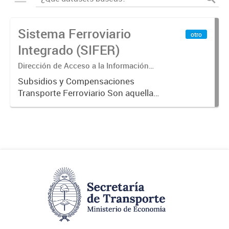
Sistema Ferroviario
otro
Integrado (SIFER)
Dirección de Acceso a la Información
Pública y Transparencia
Subsidios y Compensaciones
Transporte Ferroviario Son aquellas
transferencias realizadas por la
Adm. Pública a empresas o
consumidores, para permitir que
determinados servicios sean
provistos...