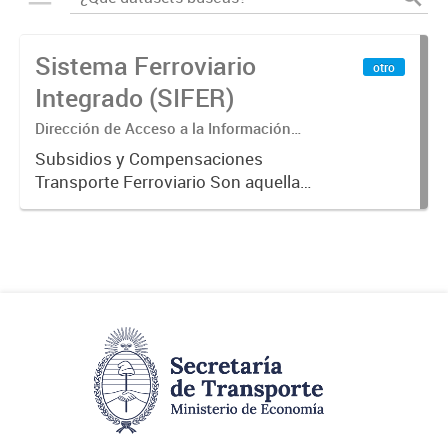
Sistema Ferroviario
otro
Integrado (SIFER)
Dirección de Acceso a la Información
Pública y Transparencia
Subsidios y Compensaciones
Transporte Ferroviario Son aquellas
transferencias realizadas por la
Adm. Pública a empresas o
consumidores, para permitir que
determinados servicios sean
provistos...