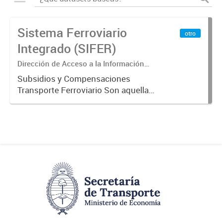
Sistema Ferroviario
otro
Integrado (SIFER)
Dirección de Acceso a la Información
Pública y Transparencia
Subsidios y Compensaciones
Transporte Ferroviario Son aquellas
transferencias realizadas por la
Adm. Pública a empresas o
consumidores, para permitir que
determinados servicios sean
provistos...