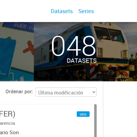
Datasets
Series
048
DATASETS
Ordenar por
IFER)
otro
arencia
ario Son