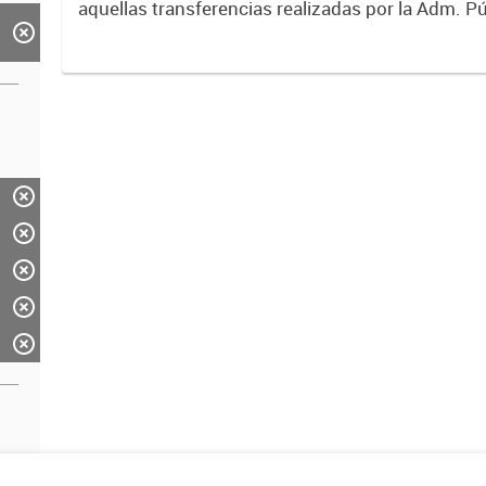
aquellas transferencias realizadas por la Adm. Pú
empresas o consumidores, para permitir que de
servicios sean provistos...