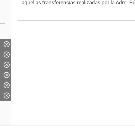
aquellas transferencias realizadas por la Adm. Pú
empresas o consumidores, para permitir que de
servicios sean provistos...