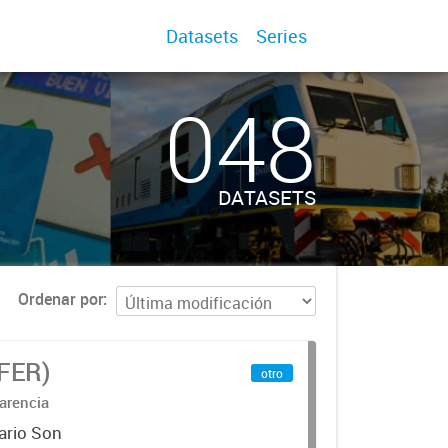
Datasets
Series
048
DATASETS
Ordenar por
IFER)
otro
arencia
ario Son