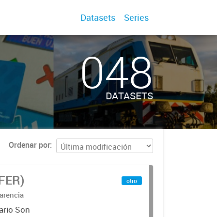
Datasets
Series
048
DATASETS
Ordenar por
IFER)
otro
arencia
ario Son