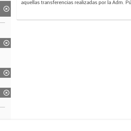
aquellas transferencias realizadas por la Adm. Pú
empresas o consumidores, para permitir que de
servicios sean provistos...