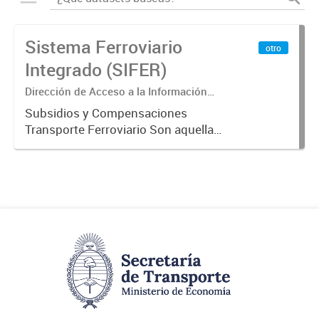
Sistema Ferroviario
otro
Integrado (SIFER)
Dirección de Acceso a la Información
Pública y Transparencia
Subsidios y Compensaciones
Transporte Ferroviario Son aquellas
transferencias realizadas por la
Adm. Pública a empresas o
consumidores, para permitir que
determinados servicios sean
provistos...