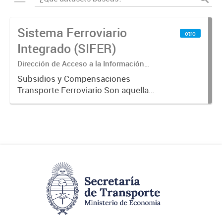
Sistema Ferroviario
otro
Integrado (SIFER)
Dirección de Acceso a la Información
Pública y Transparencia
Subsidios y Compensaciones
Transporte Ferroviario Son aquellas
transferencias realizadas por la
Adm. Pública a empresas o
consumidores, para permitir que
determinados servicios sean
provistos...