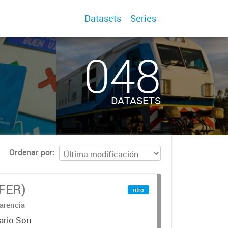
Datasets
Series
048
DATASETS
Ordenar por
IFER)
otro
arencia
ario Son