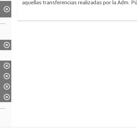
aquellas transferencias realizadas por la Adm. Pú
empresas o consumidores, para permitir que de
servicios sean provistos...