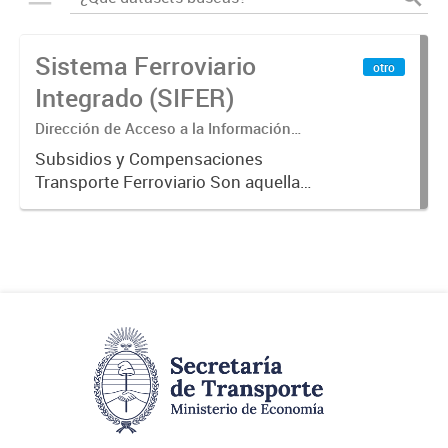
Sistema Ferroviario
otro
Integrado (SIFER)
Dirección de Acceso a la Información
Pública y Transparencia
Subsidios y Compensaciones
Transporte Ferroviario Son aquellas
transferencias realizadas por la
Adm. Pública a empresas o
consumidores, para permitir que
determinados servicios sean
provistos...