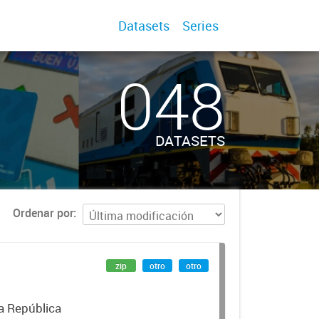
Datasets
Series
048
DATASETS
Ordenar por
zip
otro
otro
la República